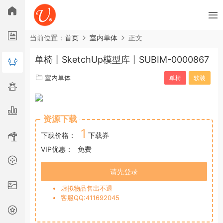
所有分类
当前位置：
首页
室内单体
正文
单椅丨SketchUp模型库丨SUBIM-0000867
广告舞美
室内单体
室内空间
园林景观
室内单体
单椅
软装
工程器械
市政建筑
材质贴图
古建
综合
资源下载
1
下载价格：
下载券
VIP优惠：
免费
请先登录
虚拟物品售出不退
客服QQ:411692045