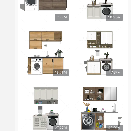
2.77M
40.35M
15.76M
47.67M
27.27M
42.01M