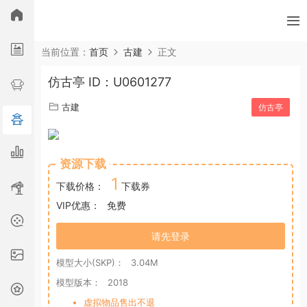
所有分类
当前位置：
首页
古建
正文
仿古亭 ID：U0601277
广告舞美
室内单体
室内空间
园林景观
古建
仿古亭
工程器械
市政建筑
材质贴图
古建
综合
资源下载
1
下载价格：
下载券
VIP优惠：
免费
请先登录
模型大小(SKP)：
3.04M
模型版本：
2018
虚拟物品售出不退