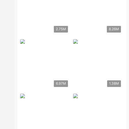
2.75M
8.26M
6.97M
1.38M