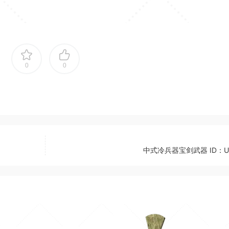
0
0
中式冷兵器宝剑武器 ID：U0