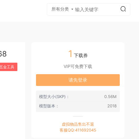
所有分类
质贴图
1
68
下载券
VIP可免费下载
五金工具
请先登录
模型大小(SKP)：
0.56M
模型版本：
2018
虚拟物品售出不退
客服QQ:411692045