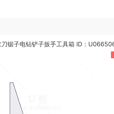
有分类
室内单体
室内空间
园林景观
工程器械
市政建筑
材
锯子电钻铲子扳手工具箱 ID：U06650