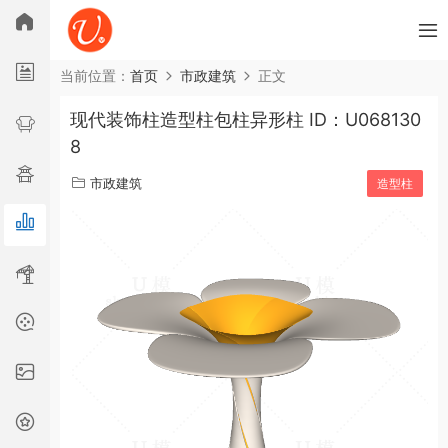
所有分类
当前位置：
首页
市政建筑
正文
现代装饰柱造型柱包柱异形柱 ID：U068130
广告舞美
室内单体
室内空间
园林景观
8
工程器械
市政建筑
材质贴图
古建
综合
市政建筑
造型柱