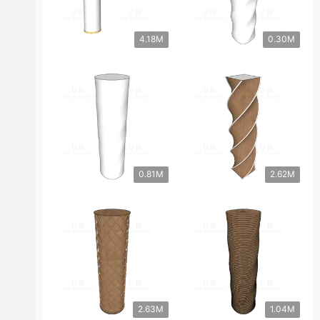
4.18M
0.30M
0.81M
2.62M
2.63M
1.04M