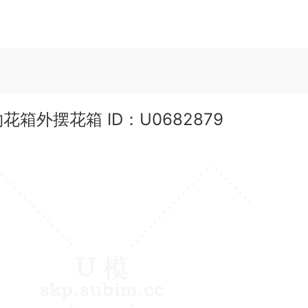
有分类
室内单体
室内空间
园林景观
工程器械
市政建筑
材
外摆花箱 ID：U0682879