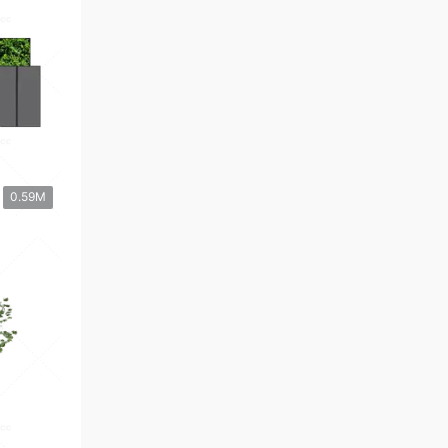
0.59M