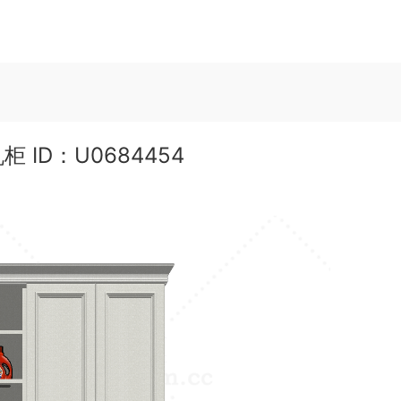
有分类
室内单体
室内空间
园林景观
工程器械
市政建筑
材
ID：U0684454