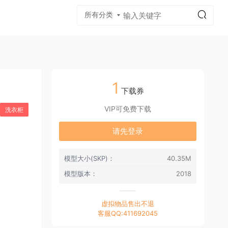
所有分类
质贴图
1
下载券
VIP可免费下载
洗衣柜
请先登录
模型大小(SKP)：
40.35M
模型版本：
2018
虚拟物品售出不退
客服QQ:411692045