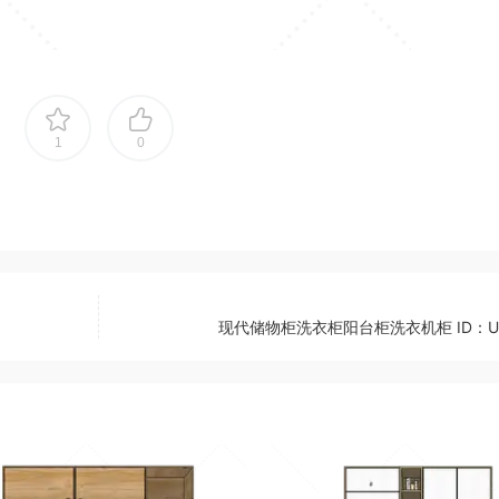
1
0
现代储物柜洗衣柜阳台柜洗衣机柜 ID：U0