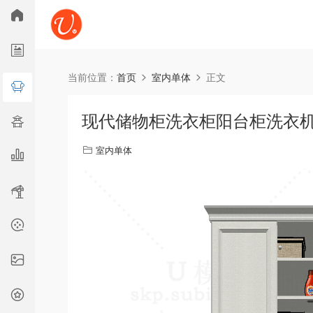
所
当前位置：
首页
室内单体
正文
广告舞美
古建
综合
现代储物柜洗衣柜阳台柜洗衣机柜 
室内单体